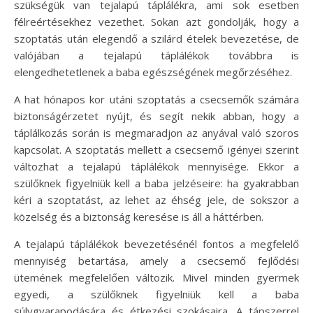
szükségük van tejalapú táplálékra, ami sok esetben
félreértésekhez vezethet. Sokan azt gondolják, hogy a
szoptatás után elegendő a szilárd ételek bevezetése, de
valójában a tejalapú táplálékok továbbra is
elengedhetetlenek a baba egészségének megőrzéséhez.
A hat hónapos kor utáni szoptatás a csecsemők számára
biztonságérzetet nyújt, és segít nekik abban, hogy a
táplálkozás során is megmaradjon az anyával való szoros
kapcsolat. A szoptatás mellett a csecsemő igényei szerint
változhat a tejalapú táplálékok mennyisége. Ekkor a
szülőknek figyelniük kell a baba jelzéseire: ha gyakrabban
kéri a szoptatást, az lehet az éhség jele, de sokszor a
közelség és a biztonság keresése is áll a háttérben.
A tejalapú táplálékok bevezetésénél fontos a megfelelő
mennyiség betartása, amely a csecsemő fejlődési
ütemének megfelelően változik. Mivel minden gyermek
egyedi, a szülőknek figyelniük kell a baba
súlygyarapodására és étkezési szokásaira. A tápszerrel