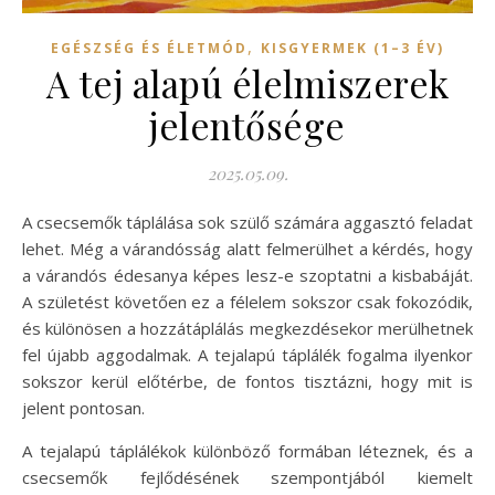
,
EGÉSZSÉG ÉS ÉLETMÓD
KISGYERMEK (1–3 ÉV)
A tej alapú élelmiszerek
jelentősége
2025.05.09.
A csecsemők táplálása sok szülő számára aggasztó feladat
lehet. Még a várandósság alatt felmerülhet a kérdés, hogy
a várandós édesanya képes lesz-e szoptatni a kisbabáját.
A születést követően ez a félelem sokszor csak fokozódik,
és különösen a hozzátáplálás megkezdésekor merülhetnek
fel újabb aggodalmak. A tejalapú táplálék fogalma ilyenkor
sokszor kerül előtérbe, de fontos tisztázni, hogy mit is
jelent pontosan.
A tejalapú táplálékok különböző formában léteznek, és a
csecsemők fejlődésének szempontjából kiemelt