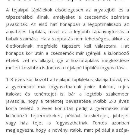
A tejalapú táplálékok elsődlegesen az anyatejből és a
tápszerekből állnak, amelyeket a csecsemők számára
javasoltak. Az első hat hónapban a legoptimálisabb az
anyatejes táplálás, mivel ez a legjobb tápanyagforrás a
babák számára. Ha a szoptatás nem lehetséges, akkor az
életkoruknak megfelelő tápszert kell választani. Hat
hónapos kor után a csecsemők már igénylik a különböző
ételek ízét és állagát, így a hozzátáplálás megkezdése
mellett továbbra is fontos a tejalapú táplálék fogyasztása.
1-3 éves kor között a tejalapú táplálékok skálája bővül, és
a gyermekek már fogyaszthatnak junior italokat, tejes
italokat és tehéntejet is, bár a legtöbb szakember
javasolja, hogy a tehéntej bevezetése inkább 2-3 éves
korra tehető. 3 éves kor után pedig a gyermekek már
különböző tejtermékeket, például kecsketejet, juhtejet
vagy házi tejet is fogyaszthatnak. Fontos azonban
megjegyezni, hogy a növényi italok, mint például a szója-