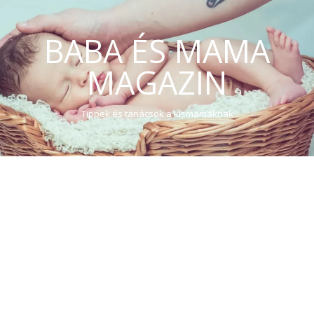
BABA ÉS MAMA
MAGAZIN
Tippek és tanácsok a kismamáknak