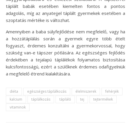
táplált babák esetében kiemelten fontos a pontos
adagolás, míg az anyatejjel táplált gyermekek esetében a
szoptatás mértéke is változhat.
Amennyiben a baba súlyfejlődése nem megfelelő, vagy ha
a hozzátáplálás során a gyermek egyre több ételt
fogyaszt, érdemes konzultálni a gyermekorvossal, hogy
szükség van-e tápszer pótlására. Az egészséges fejlődés
érdekében a tejalapú táplálékok folyamatos biztosítása
kulcsfontosságú, ezért a szülőknek érdemes odafigyelniük
a megfelelő étrend kialakítására.
diéta
egészséges táplálkozás
élelmiszerek
fehérjék
kalcium
táplálkozás
tápláló
tej
tejtermékek
vitaminok