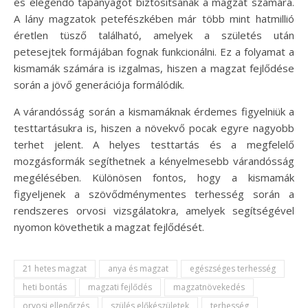
és elegendő tápanyagot biztosítsanak a magzat számára.
A lány magzatok petefészkében már több mint hatmillió
éretlen tüsző található, amelyek a születés után
petesejtek formájában fognak funkcionálni. Ez a folyamat a
kismamák számára is izgalmas, hiszen a magzat fejlődése
során a jövő generációja formálódik.
A várandósság során a kismamáknak érdemes figyelniük a
testtartásukra is, hiszen a növekvő pocak egyre nagyobb
terhet jelent. A helyes testtartás és a megfelelő
mozgásformák segíthetnek a kényelmesebb várandósság
megélésében. Különösen fontos, hogy a kismamák
figyeljenek a szövődménymentes terhesség során a
rendszeres orvosi vizsgálatokra, amelyek segítségével
nyomon követhetik a magzat fejlődését.
21 hetes magzat
anya és magzat
egészséges terhesség
heti bontás
magzati fejlődés
magzatnövekedés
orvosi ellenőrzés
szülés előkészületek
terhesség