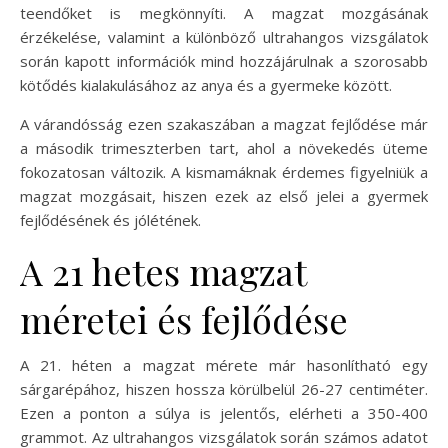
teendőket is megkönnyíti. A magzat mozgásának
érzékelése, valamint a különböző ultrahangos vizsgálatok
során kapott információk mind hozzájárulnak a szorosabb
kötődés kialakulásához az anya és a gyermeke között.
A várandósság ezen szakaszában a magzat fejlődése már
a második trimeszterben tart, ahol a növekedés üteme
fokozatosan változik. A kismamáknak érdemes figyelniük a
magzat mozgásait, hiszen ezek az első jelei a gyermek
fejlődésének és jólétének.
A 21 hetes magzat
méretei és fejlődése
A 21. héten a magzat mérete már hasonlítható egy
sárgarépához, hiszen hossza körülbelül 26-27 centiméter.
Ezen a ponton a súlya is jelentős, elérheti a 350-400
grammot. Az ultrahangos vizsgálatok során számos adatot