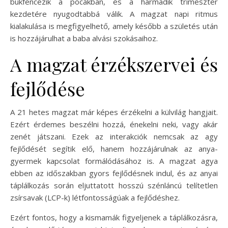
bukfencezik a pocakban, és a harmadik trimeszter
kezdetére nyugodtabbá válik. A magzat napi ritmus
kialakulása is megfigyelhető, amely később a születés után
is hozzájárulhat a baba alvási szokásaihoz.
A magzat érzékszervei és
fejlődése
A 21 hetes magzat már képes érzékelni a külvilág hangjait.
Ezért érdemes beszélni hozzá, énekelni neki, vagy akár
zenét játszani. Ezek az interakciók nemcsak az agy
fejlődését segítik elő, hanem hozzájárulnak az anya-
gyermek kapcsolat formálódásához is. A magzat agya
ebben az időszakban gyors fejlődésnek indul, és az anyai
táplálkozás során eljuttatott hosszú szénláncú telítetlen
zsírsavak (LCP-k) létfontosságúak a fejlődéshez.
Ezért fontos, hogy a kismamák figyeljenek a táplálkozásra,