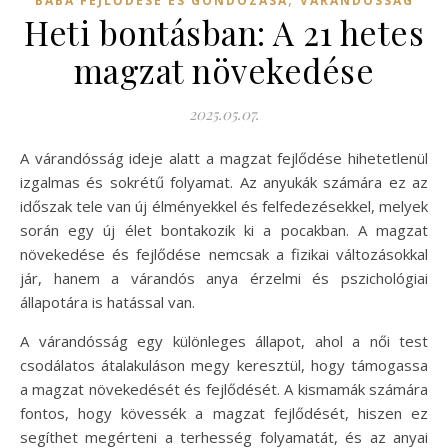
BABA FEJLŐDÉSE ÉS GONDOZÁSA
VÁRANDÓSSÁG
Heti bontásban: A 21 hetes
magzat növekedése
2025.05.07.
A várandósság ideje alatt a magzat fejlődése hihetetlenül
izgalmas és sokrétű folyamat. Az anyukák számára ez az
időszak tele van új élményekkel és felfedezésekkel, melyek
során egy új élet bontakozik ki a pocakban. A magzat
növekedése és fejlődése nemcsak a fizikai változásokkal
jár, hanem a várandós anya érzelmi és pszichológiai
állapotára is hatással van.
A várandósság egy különleges állapot, ahol a női test
csodálatos átalakuláson megy keresztül, hogy támogassa
a magzat növekedését és fejlődését. A kismamák számára
fontos, hogy kövessék a magzat fejlődését, hiszen ez
segíthet megérteni a terhesség folyamatát, és az anyai