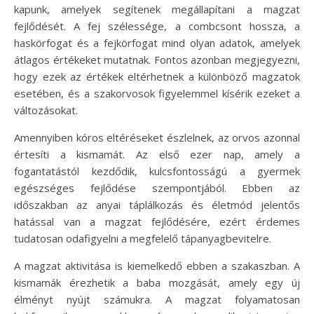
kapunk, amelyek segítenek megállapítani a magzat
fejlődését. A fej szélessége, a combcsont hossza, a
haskörfogat és a fejkörfogat mind olyan adatok, amelyek
átlagos értékeket mutatnak. Fontos azonban megjegyezni,
hogy ezek az értékek eltérhetnek a különböző magzatok
esetében, és a szakorvosok figyelemmel kísérik ezeket a
változásokat.
Amennyiben kóros eltéréseket észlelnek, az orvos azonnal
értesíti a kismamát. Az első ezer nap, amely a
fogantatástól kezdődik, kulcsfontosságú a gyermek
egészséges fejlődése szempontjából. Ebben az
időszakban az anyai táplálkozás és életmód jelentős
hatással van a magzat fejlődésére, ezért érdemes
tudatosan odafigyelni a megfelelő tápanyagbevitelre.
A magzat aktivitása is kiemelkedő ebben a szakaszban. A
kismamák érezhetik a baba mozgását, amely egy új
élményt nyújt számukra. A magzat folyamatosan