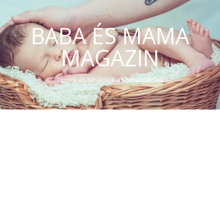
BABA ÉS MAMA
MAGAZIN
Tippek és tanácsok a kismamáknak