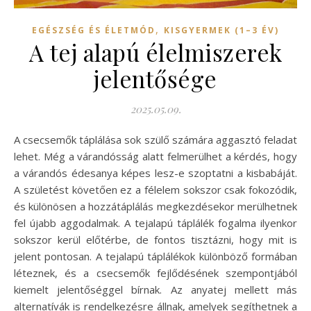
,
EGÉSZSÉG ÉS ÉLETMÓD
KISGYERMEK (1–3 ÉV)
A tej alapú élelmiszerek
jelentősége
2025.05.09.
A csecsemők táplálása sok szülő számára aggasztó feladat
lehet. Még a várandósság alatt felmerülhet a kérdés, hogy
a várandós édesanya képes lesz-e szoptatni a kisbabáját.
A születést követően ez a félelem sokszor csak fokozódik,
és különösen a hozzátáplálás megkezdésekor merülhetnek
fel újabb aggodalmak. A tejalapú táplálék fogalma ilyenkor
sokszor kerül előtérbe, de fontos tisztázni, hogy mit is
jelent pontosan. A tejalapú táplálékok különböző formában
léteznek, és a csecsemők fejlődésének szempontjából
kiemelt jelentőséggel bírnak. Az anyatej mellett más
alternatívák is rendelkezésre állnak, amelyek segíthetnek a