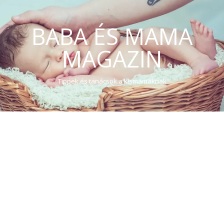
BABA ÉS MAMA
MAGAZIN
Tippek és tanácsok a kismamáknak