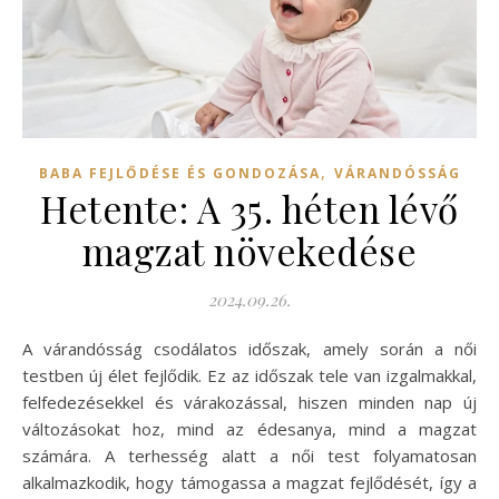
,
BABA FEJLŐDÉSE ÉS GONDOZÁSA
VÁRANDÓSSÁG
Hetente: A 35. héten lévő
magzat növekedése
2024.09.26.
A várandósság csodálatos időszak, amely során a női
testben új élet fejlődik. Ez az időszak tele van izgalmakkal,
felfedezésekkel és várakozással, hiszen minden nap új
változásokat hoz, mind az édesanya, mind a magzat
számára. A terhesség alatt a női test folyamatosan
alkalmazkodik, hogy támogassa a magzat fejlődését, így a