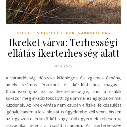
,
SZÜLÉS ÉS ÚJSZÜLÖTTKOR
VÁRANDÓSSÁG
Ikreket várva: Terhességi
ellátás ikerterhesség alatt
2024.11.29.
A várandósság időszaka különleges és izgalmas élmény,
amely számos érzelmet és kérdést hoz magával.
Különösen igaz ez az ikerterhességre, ahol a szülők
sokszor még inkább fokozott izgalommal és aggodalommal
küzdenek. Az ikrek várása nem csupán a fizikai felkészülést
igényli, hanem a lelki oldalát is figyelembe kell venni, hiszen
az egyszerre érkező két vagy több gyermek teljesen új
kihívásokat jelent a család számára. Az ikerterhesség