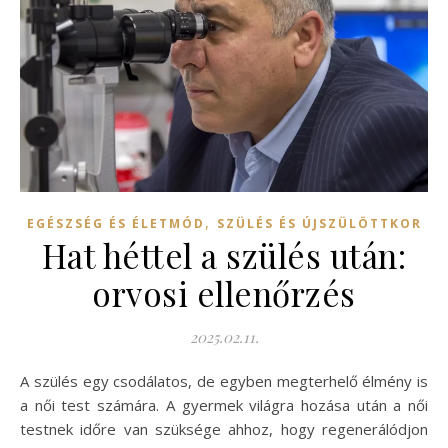
,
EGÉSZSÉG ÉS ÉLETMÓD
SZÜLÉS ÉS ÚJSZÜLÖTTKOR
Hat héttel a szülés után:
orvosi ellenőrzés
2025.02.11.
A szülés egy csodálatos, de egyben megterhelő élmény is
a női test számára. A gyermek világra hozása után a női
testnek időre van szüksége ahhoz, hogy regenerálódjon