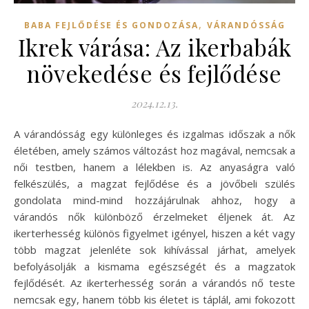
,
BABA FEJLŐDÉSE ÉS GONDOZÁSA
VÁRANDÓSSÁG
Ikrek várása: Az ikerbabák
növekedése és fejlődése
2024.12.13.
A várandósság egy különleges és izgalmas időszak a nők
életében, amely számos változást hoz magával, nemcsak a
női testben, hanem a lélekben is. Az anyaságra való
felkészülés, a magzat fejlődése és a jövőbeli szülés
gondolata mind-mind hozzájárulnak ahhoz, hogy a
várandós nők különböző érzelmeket éljenek át. Az
ikerterhesség különös figyelmet igényel, hiszen a két vagy
több magzat jelenléte sok kihívással járhat, amelyek
befolyásolják a kismama egészségét és a magzatok
fejlődését. Az ikerterhesség során a várandós nő teste
nemcsak egy, hanem több kis életet is táplál, ami fokozott