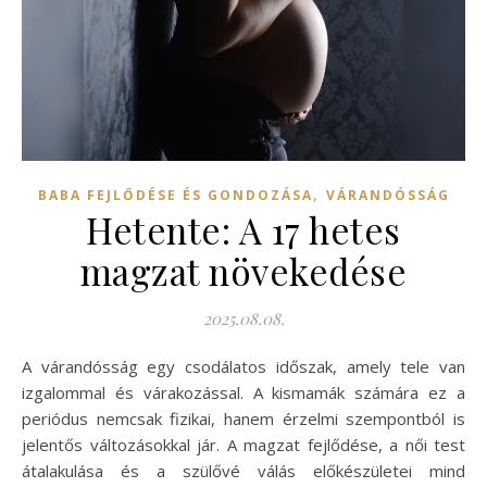
,
BABA FEJLŐDÉSE ÉS GONDOZÁSA
VÁRANDÓSSÁG
Hetente: A 17 hetes
magzat növekedése
2025.08.08.
A várandósság egy csodálatos időszak, amely tele van
izgalommal és várakozással. A kismamák számára ez a
periódus nemcsak fizikai, hanem érzelmi szempontból is
jelentős változásokkal jár. A magzat fejlődése, a női test
átalakulása és a szülővé válás előkészületei mind