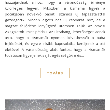
hozzájárulnak ahhoz, hogy a várandósság élménye
különleges legyen. Miközben a kismama figyeli a
pocakjában növekvő babát, számos új tapasztalattal
gazdagodik. Minden egyes hét új csodákat hoz, és a
magzat fejlődése lenyűgöző ütemben zajlik. Az orvosi
vizsgálatok, mint például az ultrahang, lehetőséget adnak
arra, hogy a kismamák nyomon követhessék a baba
fejlődését, és egyre inkább kapcsolatba kerüljenek a pici
életével. A várandósság alatt fontos, hogy a kismamák
tudatosan figyeljenek saját egészségükre és…
TOVÁBB