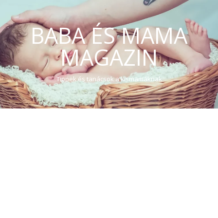
BABA ÉS MAMA
MAGAZIN
Tippek és tanácsok a kismamáknak