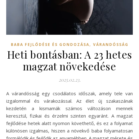
,
BABA FEJLŐDÉSE ÉS GONDOZÁSA
VÁRANDÓSSÁG
Heti bontásban: A 23 hetes
magzat növekedése
2025.02.23.
A várandósság egy csodálatos időszak, amely tele van
izgalommal és várakozással. Az élet új szakaszának
kezdetén a kismamák számos változáson mennek
keresztül, fizikai és érzelmi szinten egyaránt. A magzat
fejlődése hetek alatt nyomon követhető, és ez a folyamat
különösen izgalmas, hiszen a növekvő baba folyamatosan
formálódik és fejlődik az anyaméhben. A magzat mérete és