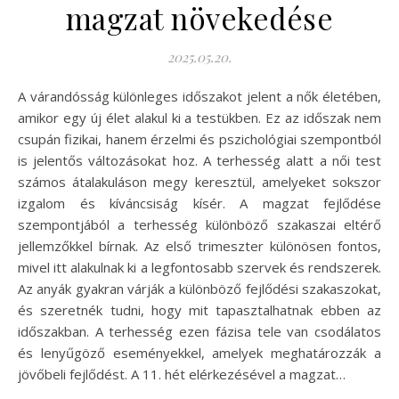
magzat növekedése
2025.05.20.
A várandósság különleges időszakot jelent a nők életében,
amikor egy új élet alakul ki a testükben. Ez az időszak nem
csupán fizikai, hanem érzelmi és pszichológiai szempontból
is jelentős változásokat hoz. A terhesség alatt a női test
számos átalakuláson megy keresztül, amelyeket sokszor
izgalom és kíváncsiság kísér. A magzat fejlődése
szempontjából a terhesség különböző szakaszai eltérő
jellemzőkkel bírnak. Az első trimeszter különösen fontos,
mivel itt alakulnak ki a legfontosabb szervek és rendszerek.
Az anyák gyakran várják a különböző fejlődési szakaszokat,
és szeretnék tudni, hogy mit tapasztalhatnak ebben az
időszakban. A terhesség ezen fázisa tele van csodálatos
és lenyűgöző eseményekkel, amelyek meghatározzák a
jövőbeli fejlődést. A 11. hét elérkezésével a magzat…