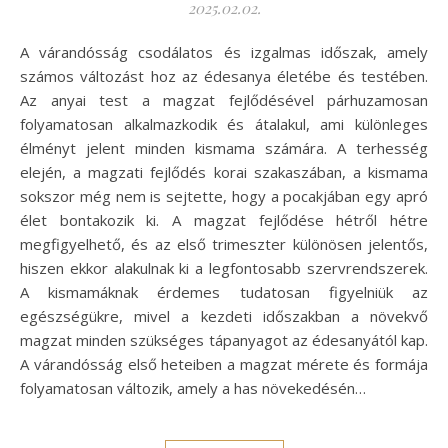
2025.02.02.
A várandósság csodálatos és izgalmas időszak, amely
számos változást hoz az édesanya életébe és testében.
Az anyai test a magzat fejlődésével párhuzamosan
folyamatosan alkalmazkodik és átalakul, ami különleges
élményt jelent minden kismama számára. A terhesség
elején, a magzati fejlődés korai szakaszában, a kismama
sokszor még nem is sejtette, hogy a pocakjában egy apró
élet bontakozik ki. A magzat fejlődése hétről hétre
megfigyelhető, és az első trimeszter különösen jelentős,
hiszen ekkor alakulnak ki a legfontosabb szervrendszerek.
A kismamáknak érdemes tudatosan figyelniük az
egészségükre, mivel a kezdeti időszakban a növekvő
magzat minden szükséges tápanyagot az édesanyától kap.
A várandósság első heteiben a magzat mérete és formája
folyamatosan változik, amely a has növekedésén…