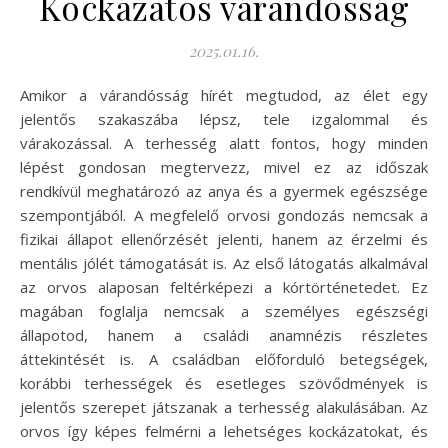
Kockázatos várandósság
2025.01.16.
Amikor a várandósság hírét megtudod, az élet egy
jelentős szakaszába lépsz, tele izgalommal és
várakozással. A terhesség alatt fontos, hogy minden
lépést gondosan megtervezz, mivel ez az időszak
rendkívül meghatározó az anya és a gyermek egészsége
szempontjából. A megfelelő orvosi gondozás nemcsak a
fizikai állapot ellenőrzését jelenti, hanem az érzelmi és
mentális jólét támogatását is. Az első látogatás alkalmával
az orvos alaposan feltérképezi a kórtörténetedet. Ez
magában foglalja nemcsak a személyes egészségi
állapotod, hanem a családi anamnézis részletes
áttekintését is. A családban előforduló betegségek,
korábbi terhességek és esetleges szövődmények is
jelentős szerepet játszanak a terhesség alakulásában. Az
orvos így képes felmérni a lehetséges kockázatokat, és