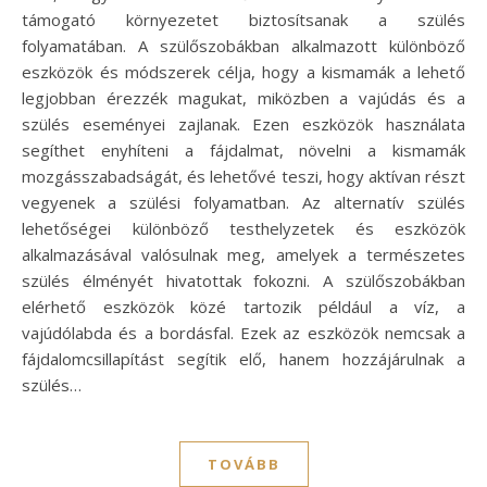
támogató környezetet biztosítsanak a szülés
folyamatában. A szülőszobákban alkalmazott különböző
eszközök és módszerek célja, hogy a kismamák a lehető
legjobban érezzék magukat, miközben a vajúdás és a
szülés eseményei zajlanak. Ezen eszközök használata
segíthet enyhíteni a fájdalmat, növelni a kismamák
mozgásszabadságát, és lehetővé teszi, hogy aktívan részt
vegyenek a szülési folyamatban. Az alternatív szülés
lehetőségei különböző testhelyzetek és eszközök
alkalmazásával valósulnak meg, amelyek a természetes
szülés élményét hivatottak fokozni. A szülőszobákban
elérhető eszközök közé tartozik például a víz, a
vajúdólabda és a bordásfal. Ezek az eszközök nemcsak a
fájdalomcsillapítást segítik elő, hanem hozzájárulnak a
szülés…
TOVÁBB