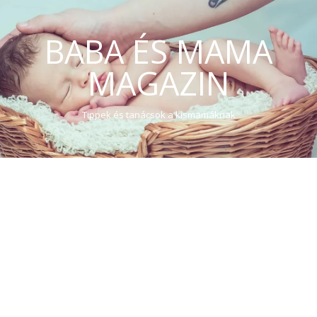
BABA ÉS MAMA
MAGAZIN
Tippek és tanácsok a kismamáknak