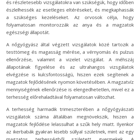
és részletesebb vizsgálatokra van szükségük, hogy időben
észlelhessék az esetleges eltéréseket, és megkaphassák
a szükséges kezeléseket. Az orvosok célja, hogy
folyamatosan monitorozzák az anya és a magzatok
egészségi állapotát.
A nőgyógyász által végzett vizsgálatok közé tartozik a
testtömeg és magasság mérése, a vérnyomás és pulzus
ellenőrzése, valamint a vizelet vizsgálat. A méhszáj
állapotának figyelése és az ultrahangos vizsgálatok
elvégzése is kulcsfontosságú, hiszen ezek segítenek a
magzatok fejlődésének nyomon követésében. A magzatvíz
mennyiségének ellenőrzése is elengedhetetlen, mivel ez a
terhesség előrehaladtával folyamatosan változhat.
A terhesség harmadik trimeszterében a nőgyógyászati
vizsgálatok száma általában megnövekszik, hiszen a
magzatok fejlődése lelassulhat a szűk hely miatt. Ilyenkor
az ikerbabák gyakran kisebb súllyal születnek, mint az egy
magzatos terhességből született gyermekek. A