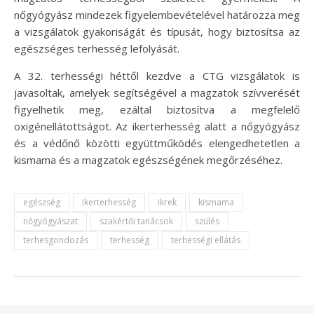
nőgyógyász mindezek figyelembevételével határozza meg
a vizsgálatok gyakoriságát és típusát, hogy biztosítsa az
egészséges terhesség lefolyását.
A 32. terhességi héttől kezdve a CTG vizsgálatok is
javasoltak, amelyek segítségével a magzatok szívverését
figyelhetik meg, ezáltal biztosítva a megfelelő
oxigénellátottságot. Az ikerterhesség alatt a nőgyógyász
és a védőnő közötti együttműködés elengedhetetlen a
kismama és a magzatok egészségének megőrzéséhez.
egészség
ikerterhesség
ikrek
kismama
nőgyógyászat
szakértői tanácsok
szülés
terhesgondozás
terhesség
terhességi ellátás