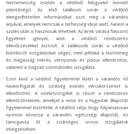
Ikerterhesség esetén a védőnői felügyelet kiemelt
jelentőségű. Az első találkozó során a védőnő
elengedhetetlen információkat oszt meg a várandós
anyával, amelyek nemcsak a terhesség ideje alatt, hanem a
szülés után is hasznosak lehetnek. Az ikrek várása fokozott
figyelmet igényel, amit a védőnő rendszeres
ellenőrzésekkel biztosít. A találkozók során a védőnő
különböző vizsgálatokat végez, mint például a testtömeg
és magasság mérés, vérnyomás és pulzus ellenőrzése,
valamint a magzati szívműködés vizsgálata.
Ezen kívül a védőnő figyelemmel kíséri a várandós nő
haskörfogatát és szükség esetén vércukorszintet is
ellenőrizhet. A vizeletvizsgálat is része a rendszeres
ellenőrzéseknek, amellyel a vese és a húgyutak állapotát
figyelemmel kísérhetik. A védőnő célja, hogy folyamatosan
nyomon kövesse a várandós egészségi állapotát, és
támogassa őt a szükséges orvosi vizsgálatok
elvégzésében.