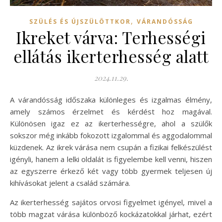
,
SZÜLÉS ÉS ÚJSZÜLÖTTKOR
VÁRANDÓSSÁG
Ikreket várva: Terhességi
ellátás ikerterhesség alatt
2024.11.29.
A várandósság időszaka különleges és izgalmas élmény,
amely számos érzelmet és kérdést hoz magával.
Különösen igaz ez az ikerterhességre, ahol a szülők
sokszor még inkább fokozott izgalommal és aggodalommal
küzdenek. Az ikrek várása nem csupán a fizikai felkészülést
igényli, hanem a lelki oldalát is figyelembe kell venni, hiszen
az egyszerre érkező két vagy több gyermek teljesen új
kihívásokat jelent a család számára.
Az ikerterhesség sajátos orvosi figyelmet igényel, mivel a
több magzat várása különböző kockázatokkal járhat, ezért