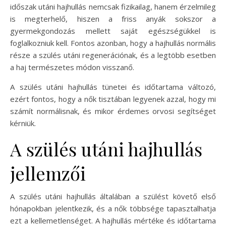
időszak utáni hajhullás nemcsak fizikailag, hanem érzelmileg
is megterhelő, hiszen a friss anyák sokszor a
gyermekgondozás mellett saját egészségükkel is
foglalkozniuk kell. Fontos azonban, hogy a hajhullás normális
része a szülés utáni regenerációnak, és a legtöbb esetben
a haj természetes módon visszanő.
A szülés utáni hajhullás tünetei és időtartama változó,
ezért fontos, hogy a nők tisztában legyenek azzal, hogy mi
számít normálisnak, és mikor érdemes orvosi segítséget
kérniük.
A szülés utáni hajhullás
jellemzői
A szülés utáni hajhullás általában a szülést követő első
hónapokban jelentkezik, és a nők többsége tapasztalhatja
ezt a kellemetlenséget. A hajhullás mértéke és időtartama