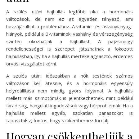
A szülés utáni hajhullás legfőbb oka a hormonális
változások, de nem ez az egyetlen tényező, ami
hozzájárulhat a problémához. A vitamin- és ásványianyag-
hiányok, például a B-vitaminok, vashiány és vérszegénység
szintén okozhatják a hajhullást. A pajzsmirigy
rendellenességei is szerepet játszhatnak a fokozott
hajhullásban, így ha a hajhullás mértéke aggasztó, érdemes
orvosi vizsgálatot kérni.
A szülés utáni időszakban a nők testének számos
változáson kell átesnie, és a hormonális egyensúly
helyreállítása nem mindig gyors folyamat. A hajhullás
mellett más szimptómák is jelentkezhetnek, mint például
fáradtság, hangulati ingadozások vagy bőrproblémák. Ha a
hajhullás mellett egyéb, szokatlan panaszokat is
tapasztalsz, fontos, hogy szakemberhez fordulj.
Hogyan csökkenthetjük a