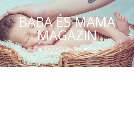
BABA ÉS MAMA
MAGAZIN
Tippek és tanácsok a kismamáknak