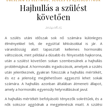
EGÉSZSÉG ÉS ÉLETMÓD
SZÜLÉS ÉS ÚJSZÜLÖTTKOR
Hajhullás a szülést
követően
2024.08.15.
A szülés utáni időszak sok nő számára különleges
élményekkel teli, de egyúttal kihívásokkal is jár. A
várandósság alatt tapasztalt kellemes hormonális
változások, mint például a dúsabb és fényesebb hajkorona,
után a szülést követően sokan szembesülnek a hajhullás
problémájával. A hormonális ingadozások, amelyek a szülés
után jelentkeznek, gyakran fokozzák a hajhullás mértékét,
és ez a jelenség meglehetősen aggasztó lehet sokak
számára. A hajhullás azonban általában átmeneti állapot,
amely a hormonális egyensúly helyreállásával javul.
A hajhullás mértékét befolyásoló tényezők sokrétűek, és a
nők sokszor aggódnak a megjelenésük miatt. A szülési