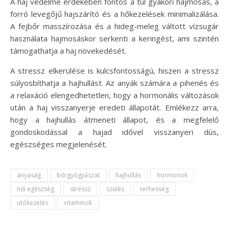
A haj védelme érdekében fontos a túl gyakori hajmosás, a
forró levegőjű hajszárító és a hőkezelések minimalizálása.
A fejbőr masszírozása és a hideg-meleg váltott vízsugár
használata hajmosáskor serkenti a keringést, ami szintén
támogathatja a haj növekedését.
A stressz elkerülése is kulcsfontosságú, hiszen a stressz
súlyosbíthatja a hajhullást. Az anyák számára a pihenés és
a relaxáció elengedhetetlen, hogy a hormonális változások
után a haj visszanyerje eredeti állapotát. Emlékezz arra,
hogy a hajhullás átmeneti állapot, és a megfelelő
gondoskodással a hajad idővel visszanyeri dús,
egészséges megjelenését.
anyaság
bőrgyógyászat
hajhullás
hormonok
női egészség
stressz
szülés
terhesség
utókezelés
vitaminok