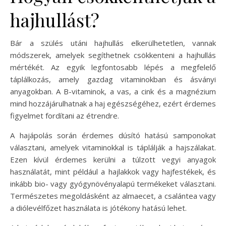
hajhullást?
Bár a szülés utáni hajhullás elkerülhetetlen, vannak
módszerek, amelyek segíthetnek csökkenteni a hajhullás
mértékét. Az egyik legfontosabb lépés a megfelelő
táplálkozás, amely gazdag vitaminokban és ásványi
anyagokban. A B-vitaminok, a vas, a cink és a magnézium
mind hozzájárulhatnak a haj egészségéhez, ezért érdemes
figyelmet fordítani az étrendre.
A hajápolás során érdemes dúsító hatású samponokat
választani, amelyek vitaminokkal is táplálják a hajszálakat.
Ezen kívül érdemes kerülni a túlzott vegyi anyagok
használatát, mint például a hajlakkok vagy hajfestékek, és
inkább bio- vagy gyógynövényalapú termékeket választani.
Természetes megoldásként az almaecet, a csalántea vagy
a diólevélfőzet használata is jótékony hatású lehet.