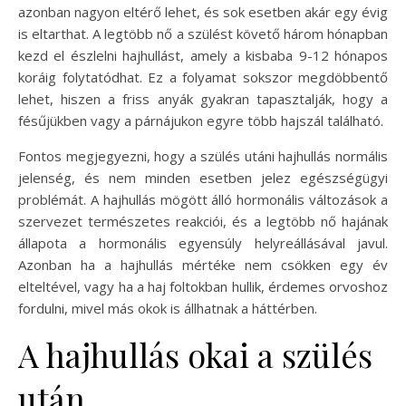
azonban nagyon eltérő lehet, és sok esetben akár egy évig
is eltarthat. A legtöbb nő a szülést követő három hónapban
kezd el észlelni hajhullást, amely a kisbaba 9-12 hónapos
koráig folytatódhat. Ez a folyamat sokszor megdöbbentő
lehet, hiszen a friss anyák gyakran tapasztalják, hogy a
fésűjükben vagy a párnájukon egyre több hajszál található.
Fontos megjegyezni, hogy a szülés utáni hajhullás normális
jelenség, és nem minden esetben jelez egészségügyi
problémát. A hajhullás mögött álló hormonális változások a
szervezet természetes reakciói, és a legtöbb nő hajának
állapota a hormonális egyensúly helyreállásával javul.
Azonban ha a hajhullás mértéke nem csökken egy év
elteltével, vagy ha a haj foltokban hullik, érdemes orvoshoz
fordulni, mivel más okok is állhatnak a háttérben.
A hajhullás okai a szülés
után