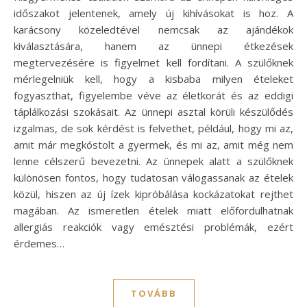
időszakot jelentenek, amely új kihívásokat is hoz. A
karácsony közeledtével nemcsak az ajándékok
kiválasztására, hanem az ünnepi étkezések
megtervezésére is figyelmet kell fordítani. A szülőknek
mérlegelniük kell, hogy a kisbaba milyen ételeket
fogyaszthat, figyelembe véve az életkorát és az eddigi
táplálkozási szokásait. Az ünnepi asztal körüli készülődés
izgalmas, de sok kérdést is felvethet, például, hogy mi az,
amit már megkóstolt a gyermek, és mi az, amit még nem
lenne célszerű bevezetni. Az ünnepek alatt a szülőknek
különösen fontos, hogy tudatosan válogassanak az ételek
közül, hiszen az új ízek kipróbálása kockázatokat rejthet
magában. Az ismeretlen ételek miatt előfordulhatnak
allergiás reakciók vagy emésztési problémák, ezért
érdemes…
TOVÁBB