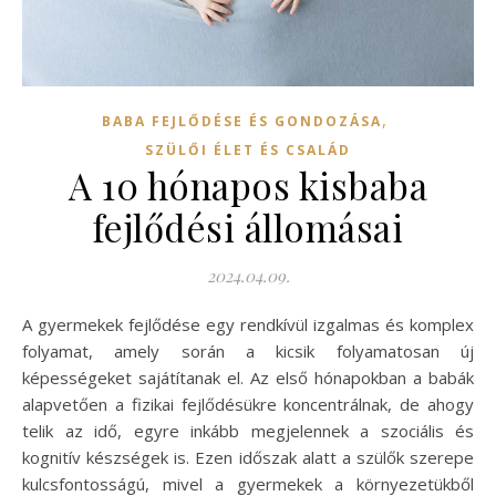
,
BABA FEJLŐDÉSE ÉS GONDOZÁSA
SZÜLŐI ÉLET ÉS CSALÁD
A 10 hónapos kisbaba
fejlődési állomásai
2024.04.09.
A gyermekek fejlődése egy rendkívül izgalmas és komplex
folyamat, amely során a kicsik folyamatosan új
képességeket sajátítanak el. Az első hónapokban a babák
alapvetően a fizikai fejlődésükre koncentrálnak, de ahogy
telik az idő, egyre inkább megjelennek a szociális és
kognitív készségek is. Ezen időszak alatt a szülők szerepe
kulcsfontosságú, mivel a gyermekek a környezetükből