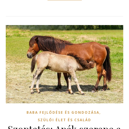
,
BABA FEJLŐDÉSE ÉS GONDOZÁSA
SZÜLŐI ÉLET ÉS CSALÁD
Szoptatás: Apák szerepe a