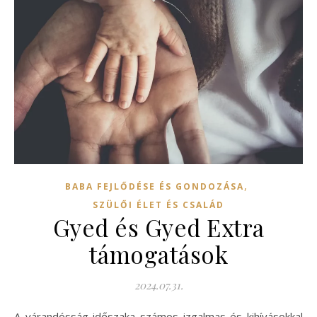
,
BABA FEJLŐDÉSE ÉS GONDOZÁSA
SZÜLŐI ÉLET ÉS CSALÁD
Gyed és Gyed Extra
támogatások
2024.07.31.
A várandósság időszaka számos izgalmas és kihívásokkal