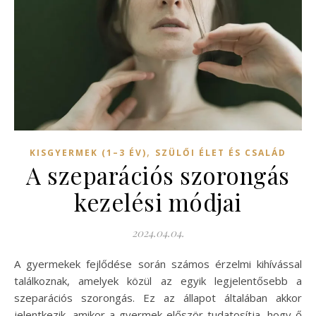
,
KISGYERMEK (1–3 ÉV)
SZÜLŐI ÉLET ÉS CSALÁD
A szeparációs szorongás
kezelési módjai
2024.04.04.
A gyermekek fejlődése során számos érzelmi kihívással
találkoznak, amelyek közül az egyik legjelentősebb a
szeparációs szorongás. Ez az állapot általában akkor
jelentkezik, amikor a gyermek először tudatosítja, hogy ő