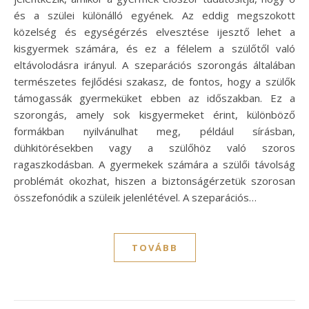
és a szülei különálló egyének. Az eddig megszokott
közelség és egységérzés elvesztése ijesztő lehet a
kisgyermek számára, és ez a félelem a szülőtől való
eltávolodásra irányul. A szeparációs szorongás általában
természetes fejlődési szakasz, de fontos, hogy a szülők
támogassák gyermeküket ebben az időszakban. Ez a
szorongás, amely sok kisgyermeket érint, különböző
formákban nyilvánulhat meg, például sírásban,
dühkitörésekben vagy a szülőhöz való szoros
ragaszkodásban. A gyermekek számára a szülői távolság
problémát okozhat, hiszen a biztonságérzetük szorosan
összefonódik a szüleik jelenlétével. A szeparációs…
TOVÁBB