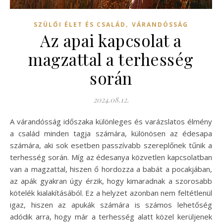
,
SZÜLŐI ÉLET ÉS CSALÁD
VÁRANDÓSSÁG
Az apai kapcsolat a
magzattal a terhesség
során
2024.08.12.
A várandósság időszaka különleges és varázslatos élmény
a család minden tagja számára, különösen az édesapa
számára, aki sok esetben passzívabb szereplőnek tűnik a
terhesség során. Míg az édesanya közvetlen kapcsolatban
van a magzattal, hiszen ő hordozza a babát a pocakjában,
az apák gyakran úgy érzik, hogy kimaradnak a szorosabb
kötelék kialakításából. Ez a helyzet azonban nem feltétlenül
igaz, hiszen az apukák számára is számos lehetőség
adódik arra, hogy már a terhesség alatt közel kerüljenek