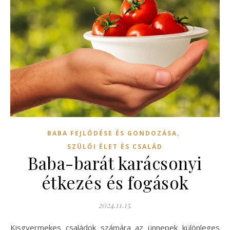
,
BABA FEJLŐDÉSE ÉS GONDOZÁSA
SZÜLŐI ÉLET ÉS CSALÁD
Baba-barát karácsonyi
étkezés és fogások
2024.11.15.
Kisgyermekes családok számára az ünnepek különleges