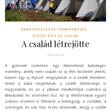
,
BABATERVEZÉS ÉS TERMÉKENYSÉG
SZÜLŐI ÉLET ÉS CSALÁD
A család létrejötte
2024.12.20.
A gyermek születése egy hihetetlenül különleges
esemény, amely nem csupán az új élet kezdetét jelenti,
hanem egy új fejezet megnyitását is a szülők életében.
Amint a baba megérkezik, a szülők felelőssége is
megszületik, és ez a pillanat mindkettőjük számára új
kihívásokat és örömöket hoz. Az új életformával együtt
számos érzelem is felmerül: a boldogság, a csodálat, a
szorongás és sok más érzés keveredik, ahogy a szülők