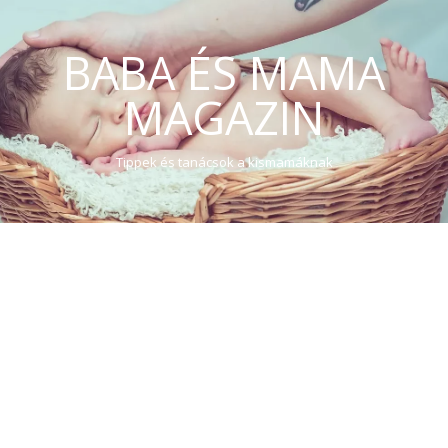
BABA ÉS MAMA
MAGAZIN
Tippek és tanácsok a kismamáknak