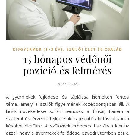
,
KISGYERMEK (1–3 ÉV)
SZÜLŐI ÉLET ÉS CSALÁD
15 hónapos védőnői
pozíció és felmérés
2024.12.08.
A gyermekek fejlődése és táplálása kiemelten fontos
téma, amely a szülők figyelmének középpontjában áll. A
kicsik növekedése során nemcsak a fizikai, hanem a
szellemi és érzelmi fejlődésük is jelentős hatással van a
későbbi életükre. A szülőknek érdemes tisztában lenniük
azzal, hogy a gyermekek fejlődése egyedi ütemben zajlik,