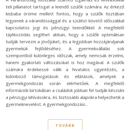
teli pillanatot tartogat a leendő szülők számára. Az érkező
kisbaba öröme mellett fontos, hogy a szülők tisztában
legyenek a várandóssággal és a szülést követő időszakkal
kapcsolatos jogi és pénzügyi teendőkkel. A megfelelő
tájékozódás segíthet abban, hogy a szülők optimálisan
tudják tervezni a jövőjüket, és a legjobban hozzájáruljanak
gyermekük fejlődéséhez. A gyermekvállalás sok
szempontból különleges időszak, amely nemcsak érzelmi,
hanem gyakorlati változásokat is hoz magával. A szülők
számára érdekessé válik a hivatalos ügyintézés, a
különböző támogatások és ellátások, amelyek a
gyermekgondozás során elérhetőek. A megfelelő
információk birtokában a családok jobban fel tudják készülni
a pénzügyi kihívásokra, és biztosabb alapokra helyezhetik a
gyermeknevelést. A gyermekgondozási…
TOVÁBB