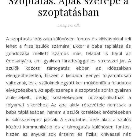
szoptatásban
2024.10.08.
A szoptatás időszaka különösen fontos és kihívásokkal teli
lehet a friss szülők számára. Ekkor a baba táplálása és
gondozása mellett számos más feladat is hárul az
édesanyára, ami gyakran fáradtsággal és stresszel jár. A
szülők közötti támogatás ebben az időszakban
elengedhetetlen, hiszen a kisbaba igényei folyamatosan
változnak, és a szülőknek együtt kell működniük a feladatok
elvégzésében. Az apák szerepe a szoptatás során gyakran
alulértékelt, pedig sokféleképpen hozzájárulhatnak a
folyamat sikeréhez. Az apa aktív részvétele nemcsak a
baba táplálásában, hanem a szülői kötelékek erősítésében
is kulcsszerepet játszik. A szoptatás ideje alatt a szülők
közötti kommunikáció és a támogatás különösen fontos,
hiszen az anyuka sok érzelmi és fizikai kihívással néz