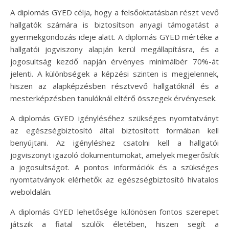
A diplomás GYED célja, hogy a felsőoktatásban részt vevő
hallgatók számára is biztosítson anyagi támogatást a
gyermekgondozás ideje alatt. A diplomás GYED mértéke a
hallgatói jogviszony alapján kerül megállapításra, és a
jogosultság kezdő napján érvényes minimálbér 70%-át
jelenti. A különbségek a képzési szinten is megjelennek,
hiszen az alapképzésben résztvevő hallgatóknál és a
mesterképzésben tanulóknál eltérő összegek érvényesek.
A diplomás GYED igényléséhez szükséges nyomtatványt
az egészségbiztosító által biztosított formában kell
benyújtani. Az igényléshez csatolni kell a hallgatói
jogviszonyt igazoló dokumentumokat, amelyek megerősítik
a jogosultságot. A pontos információk és a szükséges
nyomtatványok elérhetők az egészségbiztosító hivatalos
weboldalán.
A diplomás GYED lehetősége különösen fontos szerepet
játszik a fiatal szülők életében, hiszen segít a