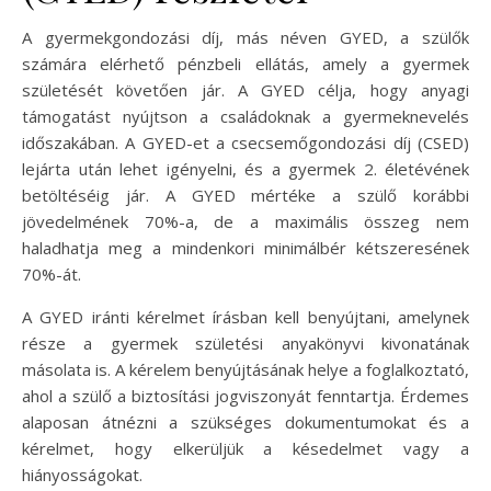
A gyermekgondozási díj, más néven GYED, a szülők
számára elérhető pénzbeli ellátás, amely a gyermek
születését követően jár. A GYED célja, hogy anyagi
támogatást nyújtson a családoknak a gyermeknevelés
időszakában. A GYED-et a csecsemőgondozási díj (CSED)
lejárta után lehet igényelni, és a gyermek 2. életévének
betöltéséig jár. A GYED mértéke a szülő korábbi
jövedelmének 70%-a, de a maximális összeg nem
haladhatja meg a mindenkori minimálbér kétszeresének
70%-át.
A GYED iránti kérelmet írásban kell benyújtani, amelynek
része a gyermek születési anyakönyvi kivonatának
másolata is. A kérelem benyújtásának helye a foglalkoztató,
ahol a szülő a biztosítási jogviszonyát fenntartja. Érdemes
alaposan átnézni a szükséges dokumentumokat és a
kérelmet, hogy elkerüljük a késedelmet vagy a
hiányosságokat.