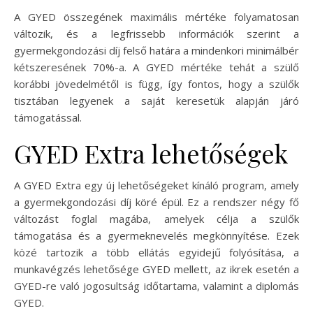
A GYED összegének maximális mértéke folyamatosan
változik, és a legfrissebb információk szerint a
gyermekgondozási díj felső határa a mindenkori minimálbér
kétszeresének 70%-a. A GYED mértéke tehát a szülő
korábbi jövedelmétől is függ, így fontos, hogy a szülők
tisztában legyenek a saját keresetük alapján járó
támogatással.
GYED Extra lehetőségek
A GYED Extra egy új lehetőségeket kínáló program, amely
a gyermekgondozási díj köré épül. Ez a rendszer négy fő
változást foglal magába, amelyek célja a szülők
támogatása és a gyermeknevelés megkönnyítése. Ezek
közé tartozik a több ellátás egyidejű folyósítása, a
munkavégzés lehetősége GYED mellett, az ikrek esetén a
GYED-re való jogosultság időtartama, valamint a diplomás
GYED.