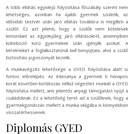
A több ellátás egyidejű folyósítása főszabály szerint nem
lehetséges, azonban ha újabb gyermek születik, az
idősebb testvér után járó ellátás továbbra is megilleti a
szülőt. Ez azt jelenti, hogy a szülők nem kötelesek
lemondani az egyidejűleg járó ellátásokról, amennyiben
különböző korú gyermekek után igénylik azokat. A
kérelmeket a foglalkoztatónál kell benyújtani, ahol a szülő
biztosítási jogviszonyát kezelik.
A munkavégzés lehetősége a GYED folyósítása alatt is
fontos előrelépés. Az édesanya a gyermek 6 hónapos
korát követően korlátozás nélkül végezhet munkát a GYED
folyósítása mellett, ami jelentős anyagi támogatást nyújt a
családoknak. Ez a lehetőség teret ad a szülőknek, hogy a
gyermekgondozás mellett a munka világába is könnyebben
visszatérhessenek.
Diplomás GYED