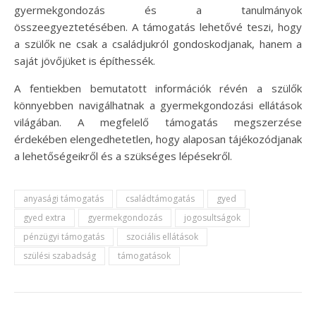
gyermekgondozás és a tanulmányok
összeegyeztetésében. A támogatás lehetővé teszi, hogy
a szülők ne csak a családjukról gondoskodjanak, hanem a
saját jövőjüket is építhessék.
A fentiekben bemutatott információk révén a szülők
könnyebben navigálhatnak a gyermekgondozási ellátások
világában. A megfelelő támogatás megszerzése
érdekében elengedhetetlen, hogy alaposan tájékozódjanak
a lehetőségeikről és a szükséges lépésekről.
anyasági támogatás
családtámogatás
gyed
gyed extra
gyermekgondozás
jogosultságok
pénzügyi támogatás
szociális ellátások
szülési szabadság
támogatások