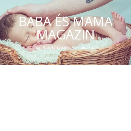
BABA ÉS MAMA
MAGAZIN
Tippek és tanácsok a kismamáknak