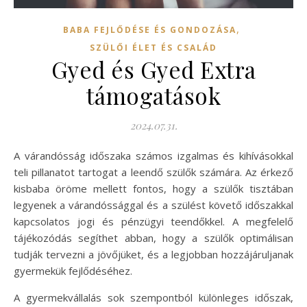
,
BABA FEJLŐDÉSE ÉS GONDOZÁSA
SZÜLŐI ÉLET ÉS CSALÁD
Gyed és Gyed Extra
támogatások
2024.07.31.
A várandósság időszaka számos izgalmas és kihívásokkal
teli pillanatot tartogat a leendő szülők számára. Az érkező
kisbaba öröme mellett fontos, hogy a szülők tisztában
legyenek a várandóssággal és a szülést követő időszakkal
kapcsolatos jogi és pénzügyi teendőkkel. A megfelelő
tájékozódás segíthet abban, hogy a szülők optimálisan
tudják tervezni a jövőjüket, és a legjobban hozzájáruljanak
gyermekük fejlődéséhez.
A gyermekvállalás sok szempontból különleges időszak,