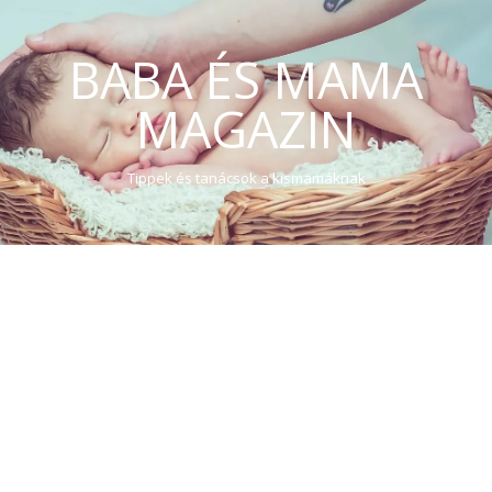
BABA ÉS MAMA
MAGAZIN
Tippek és tanácsok a kismamáknak