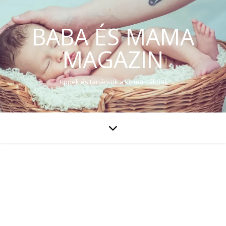
BABA ÉS MAMA
MAGAZIN
Tippek és tanácsok a kismamáknak