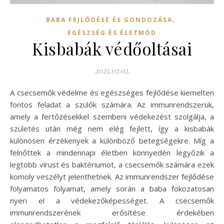
,
BABA FEJLŐDÉSE ÉS GONDOZÁSA
EGÉSZSÉG ÉS ÉLETMÓD
Kisbabák védőoltásai
2025.07.02.
A csecsemők védelme és egészséges fejlődése kiemelten
fontos feladat a szülők számára. Az immunrendszerük,
amely a fertőzésekkel szembeni védekezést szolgálja, a
születés után még nem elég fejlett, így a kisbabák
különösen érzékenyek a különböző betegségekre. Míg a
felnőttek a mindennapi életben könnyedén legyőzik a
legtöbb vírust és baktériumot, a csecsemők számára ezek
komoly veszélyt jelenthetnek. Az immunrendszer fejlődése
folyamatos folyamat, amely során a baba fokozatosan
nyeri el a védekezőképességet. A csecsemők
immunrendszerének erősítése érdekében