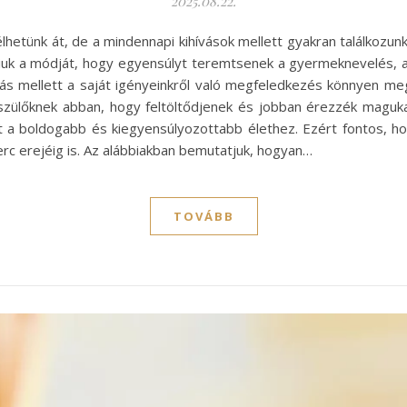
2025.08.22.
etünk át, de a mindennapi kihívások mellett gyakran találkozunk
lniuk a módját, hogy egyensúlyt teremtsenek a gyermeknevelés, a
ás mellett a saját igényeinkről való megfeledkezés könnyen me
a szülőknek abban, hogy feltöltődjenek és jobban érezzék magu
t a boldogabb és kiegyensúlyozottabb élethez. Ezért fontos, h
rc erejéig is. Az alábbiakban bemutatjuk, hogyan…
TOVÁBB