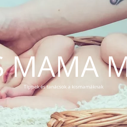
S MAMA 
Tippek és tanácsok a kismamáknak