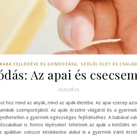
,
BABA FEJLŐDÉSE ÉS GONDOZÁSA
SZÜLŐI ÉLET ÉS CSALÁ
ódás: Az apai és csecsem
2025.08.13.
ot hoz mind az anyák, mind az apák életébe. Az apai szerep azo
namikák szempontjából. Az apák érzelmi világáról és a gyermek
ngedhetetlen a gyermek egészséges fejlődéséhez. A babával való
szakában is fontos lépéseket tehetnek az apák a kötődés erő
Az apákban sokszor késlekedve alakul ki a gyermek iránti érz