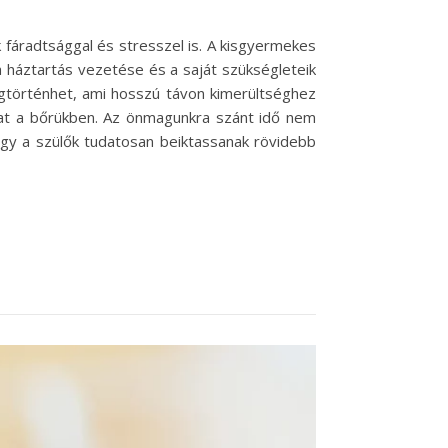
 fáradtsággal és stresszel is. A kisgyermekes
 háztartás vezetése és a saját szükségleteik
gtörténhet, ami hosszú távon kimerültséghez
kat a bőrükben. Az önmagunkra szánt idő nem
ogy a szülők tudatosan beiktassanak rövidebb