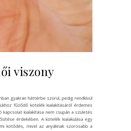
D
ői viszony
nban gyakran háttérbe szorul, pedig rendkívül
ükhöz fűződő kötelék kialakításáról érdemes
 kapcsolat kialakítása nem csupán a születés
sítése érdekében. A kötelék kialakulása egy
elmi kötődés, mivel az anyáknak szorosabb a