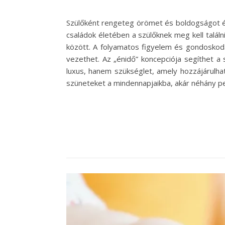
Szülőként rengeteg örömet és boldogságot élh
családok életében a szülőknek meg kell talá
között. A folyamatos figyelem és gondoskod
vezethet. Az „énidő” koncepciója segíthet 
luxus, hanem szükséglet, amely hozzájárulha
szüneteket a mindennapjaikba, akár néhány pe