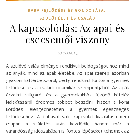
,
BABA FEJLŐDÉSE ÉS GONDOZÁSA
SZÜLŐI ÉLET ÉS CSALÁD
A kapcsolódás: Az apai és
csecsemői viszony
2025.08.13.
A szülővé válás élménye rendkívüli boldogságot hoz mind
az anyák, mind az apák életébe. Az apai szerep azonban
gyakran háttérbe szorul, pedig rendkívül fontos a gyermek
fejlődése és a családi dinamikák szempontjából. Az apák
érzelmi világáról és a gyermekükhöz fűződő kötelék
kialakításáról érdemes többet beszélni, hiszen a korai
kötődés elengedhetetlen a gyermek egészséges
fejlődéséhez. A babával való kapcsolat kialakítása nem
csupán a születés után kezdődik, hanem már a
várandósság időszakában is fontos lépéseket tehetnek az