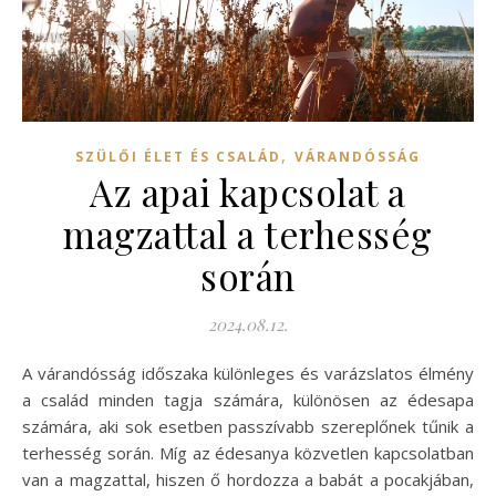
,
SZÜLŐI ÉLET ÉS CSALÁD
VÁRANDÓSSÁG
Az apai kapcsolat a
magzattal a terhesség
során
2024.08.12.
A várandósság időszaka különleges és varázslatos élmény
a család minden tagja számára, különösen az édesapa
számára, aki sok esetben passzívabb szereplőnek tűnik a
terhesség során. Míg az édesanya közvetlen kapcsolatban
van a magzattal, hiszen ő hordozza a babát a pocakjában,