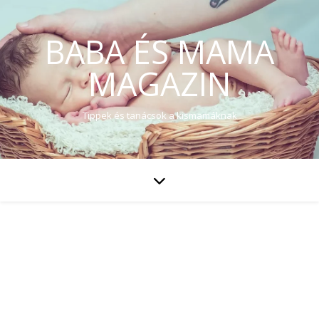
BABA ÉS MAMA
MAGAZIN
Tippek és tanácsok a kismamáknak