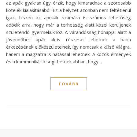
az apák gyakran úgy érzik, hogy kimaradnak a szorosabb
kötelék kialakításából. Ez a helyzet azonban nem feltétlenül
igaz, hiszen az apukák számára is számos lehetőség
adódik arra, hogy már a terhesség alatt közel kerüljenek
születendő gyermekükhöz. A várandósság hónapjai alatt a
jövendőbeli apák aktív részesei lehetnek a baba
érkezésének előkészületeinek, így nemcsak a külső világra,
hanem a magzatra is hatással lehetnek. A közös élmények
és a kommunikáció segíthetnek abban, hogy…
TOVÁBB