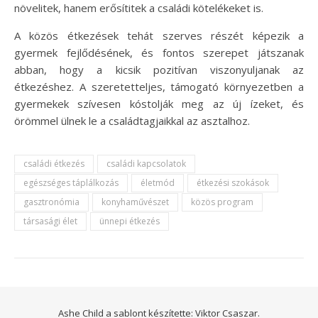
növelitek, hanem erősítitek a családi kötelékeket is.
A közös étkezések tehát szerves részét képezik a
gyermek fejlődésének, és fontos szerepet játszanak
abban, hogy a kicsik pozitívan viszonyuljanak az
étkezéshez. A szeretetteljes, támogató környezetben a
gyermekek szívesen kóstolják meg az új ízeket, és
örömmel ülnek le a családtagjaikkal az asztalhoz.
családi étkezés
családi kapcsolatok
egészséges táplálkozás
életmód
étkezési szokások
gasztronómia
konyhaművészet
közös program
társasági élet
ünnepi étkezés
Ashe Child a sablont készítette:
Viktor Csaszar.