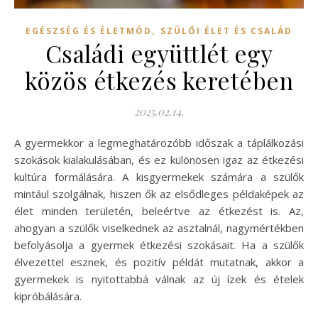
,
EGÉSZSÉG ÉS ÉLETMÓD
SZÜLŐI ÉLET ÉS CSALÁD
Családi együttlét egy
közös étkezés keretében
2025.02.14.
A gyermekkor a legmeghatározóbb időszak a táplálkozási
szokások kialakulásában, és ez különösen igaz az étkezési
kultúra formálására. A kisgyermekek számára a szülők
mintául szolgálnak, hiszen ők az elsődleges példaképek az
élet minden területén, beleértve az étkezést is. Az,
ahogyan a szülők viselkednek az asztalnál, nagymértékben
befolyásolja a gyermek étkezési szokásait. Ha a szülők
élvezettel esznek, és pozitív példát mutatnak, akkor a
gyermekek is nyitottabbá válnak az új ízek és ételek
kipróbálására.