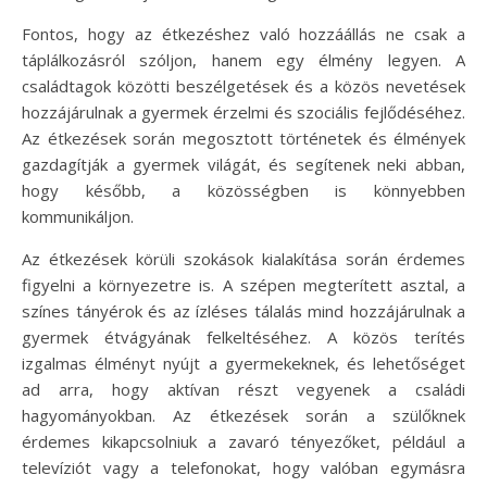
Fontos, hogy az étkezéshez való hozzáállás ne csak a
táplálkozásról szóljon, hanem egy élmény legyen. A
családtagok közötti beszélgetések és a közös nevetések
hozzájárulnak a gyermek érzelmi és szociális fejlődéséhez.
Az étkezések során megosztott történetek és élmények
gazdagítják a gyermek világát, és segítenek neki abban,
hogy később, a közösségben is könnyebben
kommunikáljon.
Az étkezések körüli szokások kialakítása során érdemes
figyelni a környezetre is. A szépen megterített asztal, a
színes tányérok és az ízléses tálalás mind hozzájárulnak a
gyermek étvágyának felkeltéséhez. A közös terítés
izgalmas élményt nyújt a gyermekeknek, és lehetőséget
ad arra, hogy aktívan részt vegyenek a családi
hagyományokban. Az étkezések során a szülőknek
érdemes kikapcsolniuk a zavaró tényezőket, például a
televíziót vagy a telefonokat, hogy valóban egymásra