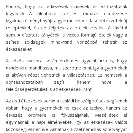
Fontos, hogy az étkezések színesek és változatosak
legyenek. A különböző ízek és textúrák felfedezése
izgalmas élményt nyújt a gyermekeknek. Kísérletezzetek új
receptekkel, és ne féljetek az ételek kreatív tálalásától
sem. A díszített tányérok, a vicces formájú ételek vagy a
színes zöldségek mind-mind vonzóbbá tehetik az
étkezéseket.
A közös vacsora során érdemes figyelni arra is, hogy
mindenki elmondhassa, mit szeretne enni, így a gyermekek
is aktívan részt vehetnek a választásban. Ez nemcsak a
döntéshozatalban segít, hanem növeli a
felelősségérzetüket is az étkezéseik iránt.
Az esti étkezések során a családi beszélgetések segítenek
abban, hogy a gyermekek ne csak az ízekre, hanem az
étkezés örömére is fókuszáljanak. Meséljétek el
egymásnak a napi élményeket, így az étkezések valódi
közösségi élménnyé válhatnak. Ezzel nemcsak az étvágyat