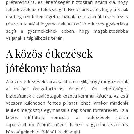
preferenciáira, és lehetőséget biztosítani számukra, hogy
felfedezzék az ételek világát. Ne féljünk attól, hogy a kicsik
esetleg rendetlenséget csinálnak az asztalnál, hiszen ez is
része a tanulási folyamatnak. Az önálló étkezés gyakorlása
segít a gyermekeknek abban, hogy magabiztosabbá
váljanak a táplálkozás terén.
A közös étkezések
jótékony hatása
A közös étkezések varázsa abban rejlik, hogy megteremtik
a családi összetartozás érzését, és lehetőséget
biztosítanak a családtagok közötti kommunikációra. Az esti
vacsora különösen fontos pillanat lehet, amikor mindenki
leül és megosztja egymással a nap során történteket. Ez a
közös időtöltés nemcsak az étkezések során
tapasztalható örömöt növeli, hanem a gyermek szociális
készségeinek fejlődését is elősegíti.