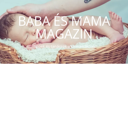
BABA ÉS MAMA
MAGAZIN
Tippek és tanácsok a kismamáknak