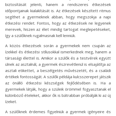
biztosítását jelenti, hanem a rendszeres étkezések
időpontjainak kialakítását is. Az étkezések készített ritmus
segíthet a gyermeknek abban, hogy megszokja a napi
étkezési rendet. Fontos, hogy az étkezések ne legyenek
merevek, hiszen az élet mindig tartogat meglepetéseket,
így a szülőknek rugalmasnak kell lenniük.
A közös étkezések során a gyermekek nem csupán az
ízekkel és étkezési stílusokkal ismerkednek meg, hanem a
társasági élettel is. Amikor a szülők és a testvérek együtt
ülnek az asztalnál, a gyermek észrevétlenül is elsajátítja az
asztali etikettet, a beszélgetés művészetét, és a családi
értékek fontosságát. A szülők példája kulcsszerepet játszik
az önálló étkezési készségek fejlődésében is. Ha a
gyermekek látják, hogy a szüleik örömmel fogyasztanak el
különböző ételeket, akkor ők is bátrabban próbálják ki az új
ízeket.
A szülőknek érdemes figyelniük a gyermek igényeire és