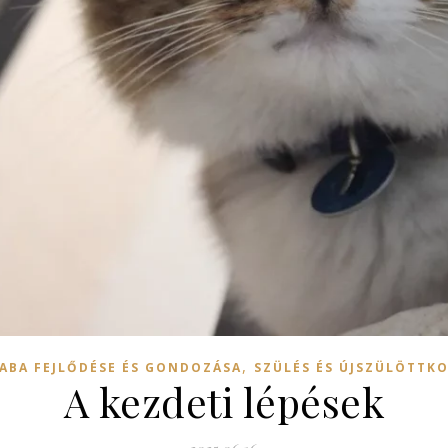
,
ABA FEJLŐDÉSE ÉS GONDOZÁSA
SZÜLÉS ÉS ÚJSZÜLÖTTK
A kezdeti lépések