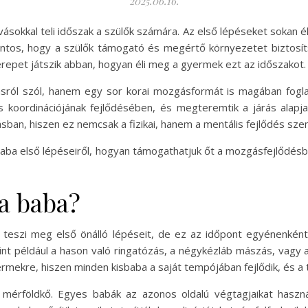
2025.06.16.
ásokkal teli időszak a szülők számára. Az első lépéseket sokan él
ontos, hogy a szülők támogató és megértő környezetet biztosít
szerepet játszik abban, hogyan éli meg a gyermek ezt az időszakot.
ról szól, hanem egy sor korai mozgásformát is magában foglal,
koordinációjának fejlődésében, és megteremtik a járás alapja
sban, hiszen ez nemcsak a fizikai, hanem a mentális fejlődés sze
a baba első lépéseiről, hogyan támogathatjuk őt a mozgásfejlődé
 a baba?
teszi meg első önálló lépéseit, de ez az időpont egyénenként
int például a hason való ringatózás, a négykézláb mászás, vagy 
mekre, hiszen minden kisbaba a saját tempójában fejlődik, és a 
i mérföldkő. Egyes babák az azonos oldalú végtagjaikat has