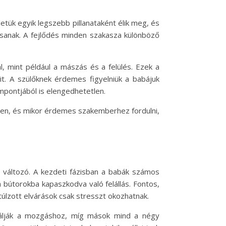
etük egyik legszebb pillanataként élik meg, és
sanak. A fejlődés minden szakasza különböző
 mint például a mászás és a felülés. Ezek a
it. A szülőknek érdemes figyelniük a babájuk
mpontjából is elengedhetetlen.
sben, és mikor érdemes szakemberhez fordulni,
 változó. A kezdeti fázisban a babák számos
a bútorokba kapaszkodva való felállás. Fontos,
túlzott elvárások csak stresszt okozhatnak.
ználják a mozgáshoz, míg mások mind a négy