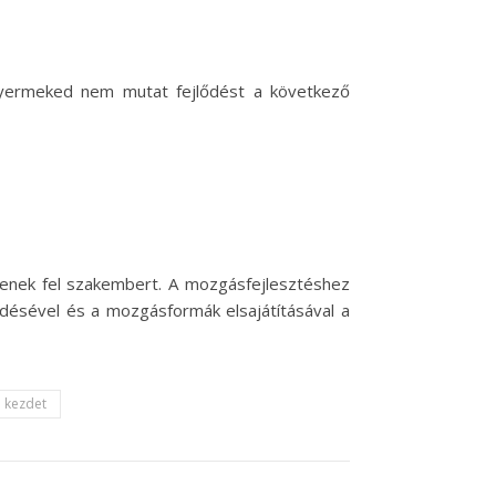
gyermeked nem mutat fejlődést a következő
ssenek fel szakembert. A mozgásfejlesztéshez
ődésével és a mozgásformák elsajátításával a
j kezdet