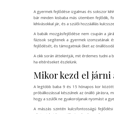
A gyermek fejlődése izgalmas és sokszor kihív
bár minden kisbaba más ütemben fejlődik, f
kihívásokkal jár, és a szülői hozzáállás kulcs
A babák mozgásfejlődése nem csupán a járás
fázisok segítenek a gyermek izomzatának és 
fejlődését, és támogatniuk őket az önállósodá
A cikk során áttekintjük, mit érdemes tudni 
ha eltéréseket észlelünk.
Mikor kezd el járni
A legtöbb baba 9 és 15 hónapos kor között 
próbálkozással készülnek az önálló járásra, m
hogy a szülők ne gyakoroljanak nyomást a gyer
A mászás szintén kulcsfontosságú fejlődés