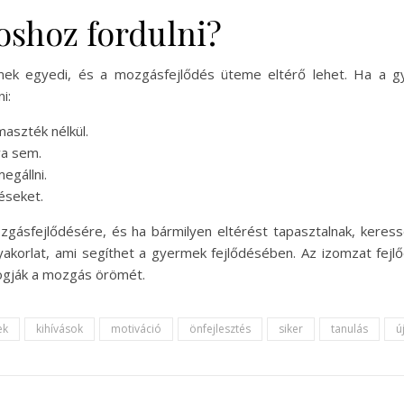
oshoz fordulni?
mek egyedi, és a mozgásfejlődés üteme eltérő lehet. Ha a 
i:
maszték nélkül.
a sem.
egállni.
éseket.
zgásfejlődésére, és ha bármilyen eltérést tapasztalnak, kere
yakorlat, ami segíthet a gyermek fejlődésében. Az izomzat fejl
fogják a mozgás örömét.
ek
kihívások
motiváció
önfejlesztés
siker
tanulás
ú